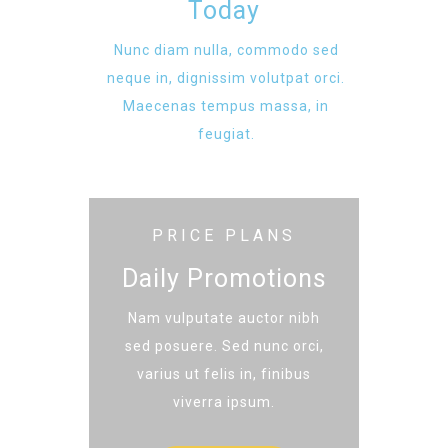
Today
Nunc diam nulla, commodo sed
neque in, dignissim volutpat orci.
Maecenas tempus massa, in
feugiat.
PRICE PLANS
Daily Promotions
Nam vulputate auctor nibh
sed posuere. Sed nunc orci,
varius ut felis in, finibus
viverra ipsum.