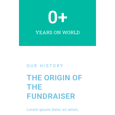
0
+
YEARS ON WORLD
OUR HISTORY
THE ORIGIN OF
THE
FUNDRAISER
Lorem ipsum dolor sit amet,